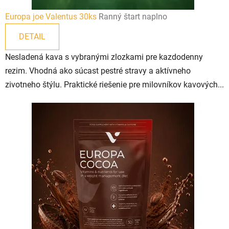
a
Europa joe Valentus 30ks
Ranný štart naplno
ž
DETAIL
d
Nesladená kava s vybranými zlozkami pre kazdodenny
ý
rezim. Vhodná ako súcast pestré stravy a aktívneho
zivotneho štýlu. Praktické riešenie pre milovníkov kavových...
d
e
ň
.
S
v
o
j