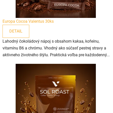
i
m
Europa Cocoa Valentus 30ks
ú
DETAIL
s
Lahodný čokoládový nápoj s obsahom kakaa, kofeínu,
i
vitamínu B6 a chrómu. Vhodný ako súčasť pestrej stravy a
l
aktívneho životného štýlu. Praktická voľba pre každodenný...
í
m
p
r
e
k