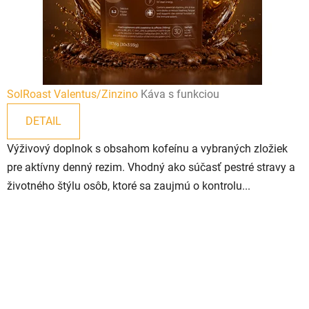
o
n
á
v
SolRoast Valentus/Zinzino
Káva s funkciou
a
DETAIL
j
Výživový doplnok s obsahom kofeínu a vybraných zložiek
h
pre aktívny denný rezim. Vhodný ako súčasť pestré stravy a
životného štýlu osôb, ktoré sa zaujmú o kontrolu...
r
a
n
i
c