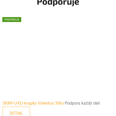
Podporuje
PODPORUJE
PODPORUJE
SKNY-U-EU kvapky Valentus 30ks
Podpora každý deň
DETAIL